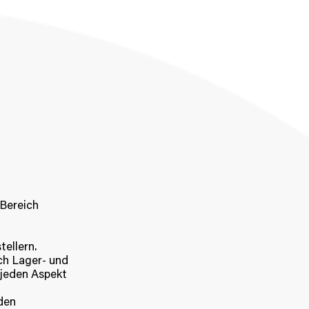
info@sulky-logistik.de
Bereich
ellern.
ch Lager- und
 jeden Aspekt
den