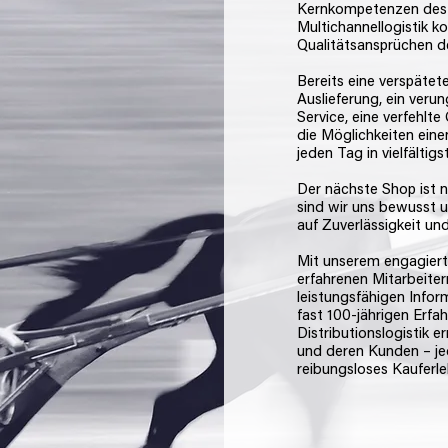
Kernkompetenzen des 
Multichannellogistik k
Qualitätsansprüchen d
Bereits eine verspätet
Auslieferung, ein veru
Service, eine verfehlte
die Möglichkeiten ein
jeden Tag in vielfältigs
Der nächste Shop ist n
sind wir uns bewusst u
auf Zuverlässigkeit und
Mit unserem engagier
erfahrenen Mitarbeitern
leistungsfähigen Infor
fast 100-jährigen Erfa
Distributionslogistik 
und deren Kunden – je
reibungsloses Kauferl