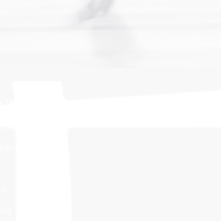
 Textil
 Accessoires
partner
um
hutz