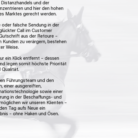
Distanzhandels und der
onzentrieren und hier den hohen
es Marktes gerecht werden.
e oder falsche Sendung in der
nglückter Call im Customer
 Gutschrift aus der Retoure –
en Kunden zu verärgern, bestehen
ter Weise.
ur ein Klick entfernt – dessen
nd legen somit höchste Priorität
 Qualität.
ten Führungsteam und den
, einer ausgereiften,
mationstechnologie sowie einer
hrung in der Beschaffungs- und
ermöglichen wir unseren Klienten –
den Tag aufs Neue ein
ebnis – ohne Haken und Ösen.