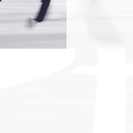
Über uns
Fashion &
Beschaffung & Qualität
Schuhe &
Warenlager
Ansprech
Transport- & Retourenmanagement
Karriere
Kundenservice
Impress
Datensc