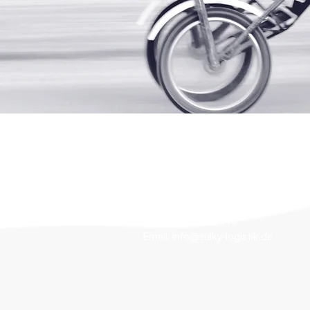
SULKY GmbH
Am Eibenberg 2
95213 Münchberg
Tel: +49 9251 46 777
Email:
info@sulky-logistik.de